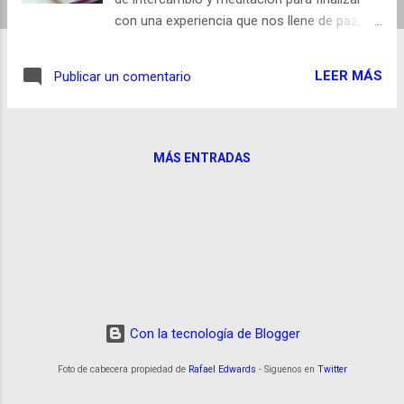
con una experiencia que nos llene de paz,
fuerza y alegría . En la próxima reunión del 9
de junio el tema propuesto es: El crecimiento
LEER MÁS
Publicar un comentario
interno ¿Qué entendemos por crecimiento
interno? ¿Dónde tenemos puestas nuestras
esperanzas? ¿Es posible un mundo más
humano? Imagen cortesía de suju-foto
MÁS ENTRADAS
Con la tecnología de Blogger
Foto de cabecera propiedad de
Rafael Edwards
- Siguenos en
Twitter