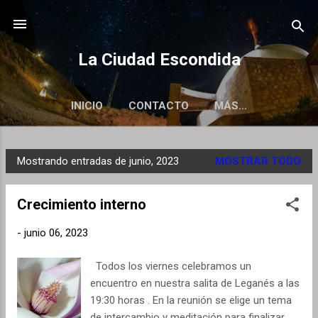
Ir al contenido principal
La Ciudad Escondida
INICIO
CONTACTO
MÁS…
Mostrando entradas de junio, 2023
MOSTRAR TODO
E
n
Crecimiento interno
t
r
-
junio 06, 2023
a
d
Todos los viernes celebramos un
a
encuentro en nuestra salita de Leganés a las
s
19:30 horas . En la reunión se elige un tema
de intercambio y meditación para finalizar